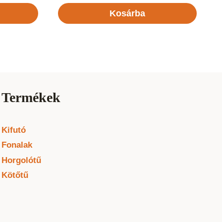
Kosárba
Termékek
Kifutó
Fonalak
Horgolótű
Kötőtű