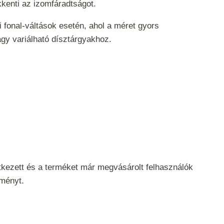
kenti az izomfáradtságot.
i fonal-váltások esetén, ahol a méret gyors
gy variálható dísztárgyakhoz.
tkezett és a terméket már megvásárolt felhasználók
eményt.