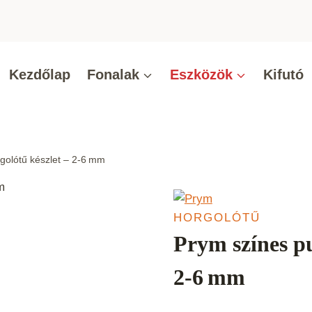
Kezdőlap
Fonalak
Eszközök
Kifutó
golótű készlet – 2‑6 mm
HORGOLÓTŰ
Prym színes pu
2‑6 mm