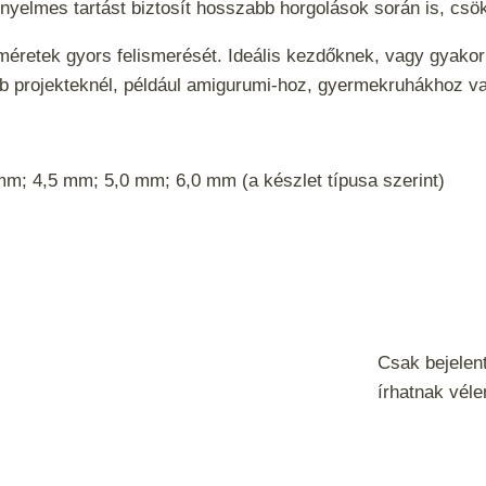
yelmes tartást biztosít hosszabb horgolások során is, csök
 méretek gyors felismerését. Ideális kezdőknek, vagy gyakor
bb projekteknél, például amigurumi-hoz, gyermekruhákhoz va
m; 4,5 mm; 5,0 mm; 6,0 mm (a készlet típusa szerint)
Csak bejelen
írhatnak vél