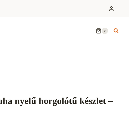
0
ha nyelű horgolótű készlet –