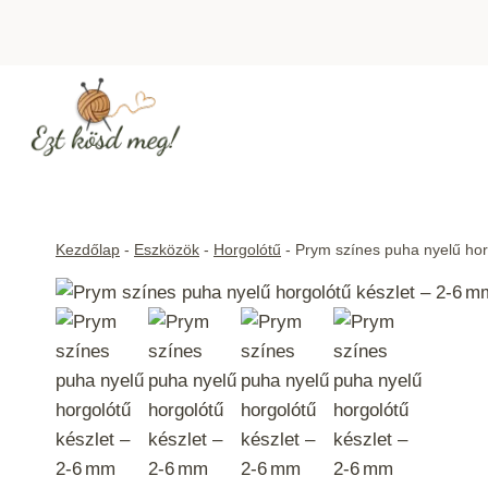
Skip
to
content
Kezdőlap
-
Eszközök
-
Horgolótű
-
Prym színes puha nyelű hor