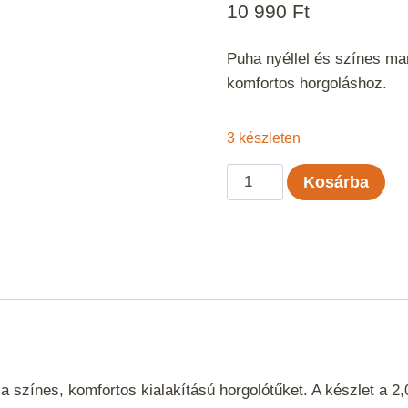
10 990
Ft
Puha nyéllel és színes ma
komfortos horgoláshoz.
3 készleten
Prym
Kosárba
színes
puha
nyelű
horgolótű
készlet
–
2‑6 mm
mennyiség
 a színes, komfortos kialakítású horgolótűket. A készlet a 2