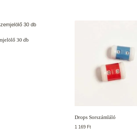
mjelölő 30 db
Drops Sorszámláló
1 169
Ft