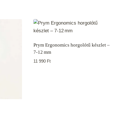
Prym Ergonomics horgolótű készlet –
7‑12 mm
11 990
Ft