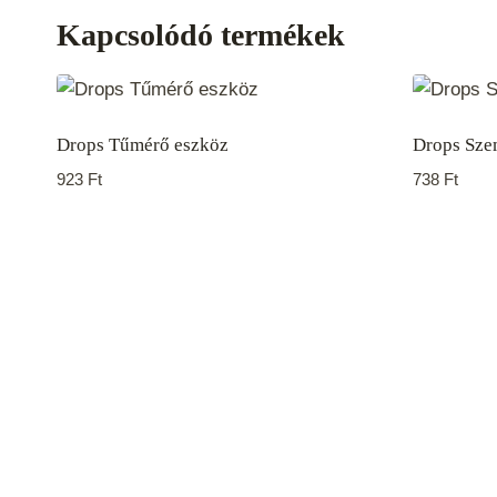
Kapcsolódó termékek
Drops Tűmérő eszköz
Drops Sze
923
Ft
738
Ft