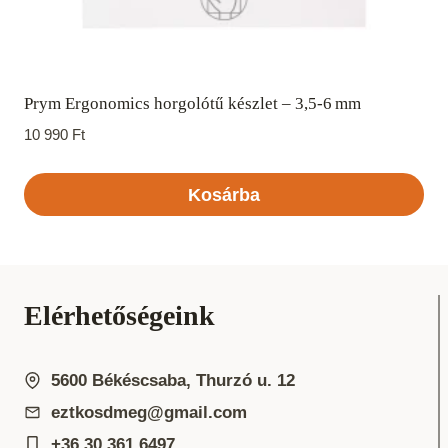
Prym Ergonomics horgolótű készlet – 3,5‑6 mm
10 990
Ft
Kosárba
Elérhetőségeink
5600 Békéscsaba, Thurzó u. 12
eztkosdmeg@gmail.com
+36 30 361 6497