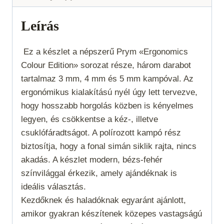
Colour
Edition
Leírás
3‑5 mm
mennyiség
Ez a készlet a népszerű Prym «Ergonomics
Colour Edition» sorozat része, három darabot
tartalmaz 3 mm, 4 mm és 5 mm kampóval. Az
ergonómikus kialakítású nyél úgy lett tervezve,
hogy hosszabb horgolás közben is kényelmes
legyen, és csökkentse a kéz-, illetve
csuklófáradtságot. A polírozott kampó rész
biztosítja, hogy a fonal simán siklik rajta, nincs
akadás. A készlet modern, bézs-fehér
színvilággal érkezik, amely ajándéknak is
ideális választás.
Kezdőknek és haladóknak egyaránt ajánlott,
amikor gyakran készítenek közepes vastagságú