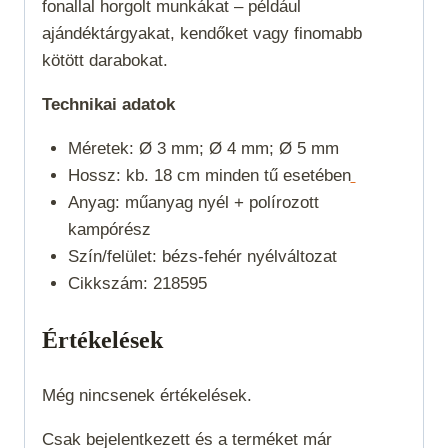
fonallal horgolt munkákat – például
ajándéktárgyakat, kendőket vagy finomabb
kötött darabokat.
Technikai adatok
Méretek: Ø 3 mm; Ø 4 mm; Ø 5 mm
Hossz: kb. 18 cm minden tű esetében
Anyag: műanyag nyél + polírozott
kampórész
Szín/felület: bézs-fehér nyélváltozat
Cikkszám: 218595
Értékelések
Még nincsenek értékelések.
Csak bejelentkezett és a terméket már