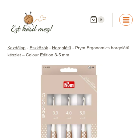
Skip
to
content
0
Kezdőlap
-
Eszközök
-
Horgolótű
-
Prym Ergonomics horgolótű
készlet – Colour Edition 3‑5 mm