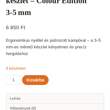
készlet – Colour Edition
3‑5 mm
6 850
Ft
Ergonomikus nyéllel és polírozott kampóval – a 3–5
mm-es méretű készlet kényelmes és precíz
horgoláshoz
9 készleten
Prym
Kosárba
Ergonomics
horgolótű
készlet
Leírás
–
Vélemények (0)