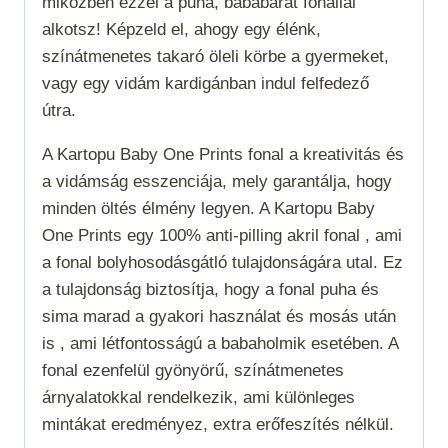
miközben ezzel a puha, bababarát fonallal
alkotsz! Képzeld el, ahogy egy élénk,
színátmenetes takaró öleli körbe a gyermeket,
vagy egy vidám kardigánban indul felfedező
útra.
A Kartopu Baby One Prints fonal a kreativitás és
a vidámság esszenciája, mely garantálja, hogy
minden öltés élmény legyen. A Kartopu Baby
One Prints egy 100% anti-pilling akril fonal , ami
a fonal bolyhosodásgátló tulajdonságára utal. Ez
a tulajdonság biztosítja, hogy a fonal puha és
sima marad a gyakori használat és mosás után
is , ami létfontosságú a babaholmik esetében. A
fonal ezenfelül gyönyörű, színátmenetes
árnyalatokkal rendelkezik, ami különleges
mintákat eredményez, extra erőfeszítés nélkül.