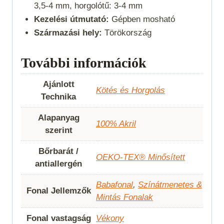
3,5-4 mm, horgolótű: 3-4 mm
Kezelési útmutató:
Gépben mosható
Származási hely:
Törökország
További információk
Ajánlott
Kötés és Horgolás
Technika
Alapanyag
100% Akril
szerint
Bőrbarát /
OEKO-TEX® Minősített
antiallergén
Babafonal
,
Színátmenetes &
Fonal Jellemzők
Mintás Fonalak
Fonal vastagság
Vékony