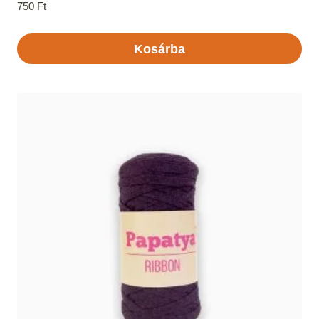
750
Ft
Kosárba