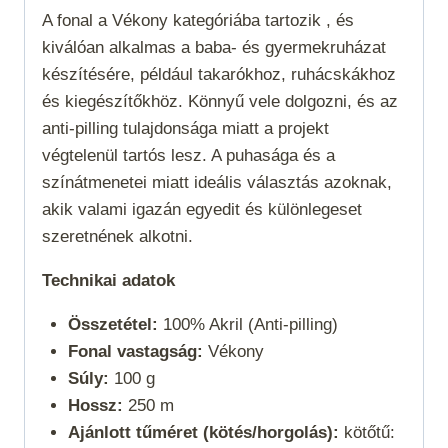
A fonal a
Vékony
kategóriába tartozik , és
kiválóan alkalmas a baba- és gyermekruházat
készítésére, például takarókhoz, ruhácskákhoz
és kiegészítőkhöz. Könnyű vele dolgozni, és az
anti-pilling tulajdonsága miatt a projekt
végtelenül tartós lesz. A puhasága és a
színátmenetei miatt ideális választás azoknak,
akik valami igazán egyedit és különlegeset
szeretnének alkotni.
Technikai adatok
Összetétel:
100% Akril (Anti-pilling)
Fonal vastagság:
Vékony
Súly:
100 g
Hossz:
250 m
Ajánlott tűméret (kötés/horgolás):
kötőtű: