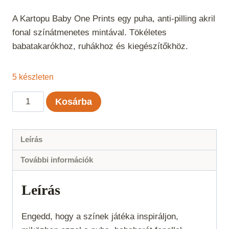
A Kartopu Baby One Prints egy puha, anti-pilling akril
fonal színátmenetes mintával. Tökéletes
babatakarókhoz, ruhákhoz és kiegészítőkhöz.
5 készleten
Kartopu
Kosárba
Baby
One
Prints
Leírás
-
További információk
59161
mennyiség
Leírás
Engedd, hogy a színek játéka inspiráljon,