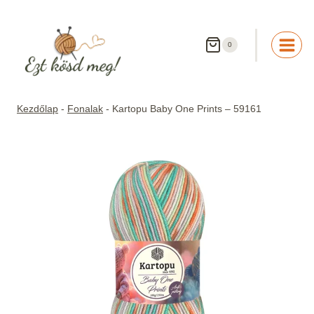
Skip
to
content
0
Kezdőlap
-
Fonalak
-
Kartopu Baby One Prints – 59161