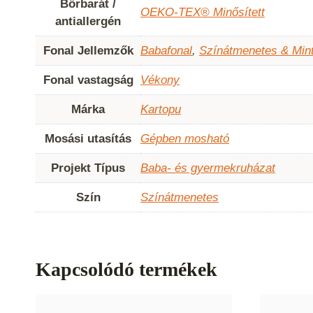
Bőrbarát /
OEKO-TEX® Minősített
antiallergén
Fonal Jellemzők
Babafonal
,
Színátmenetes & Min
Fonal vastagság
Vékony
Márka
Kartopu
Mosási utasítás
Gépben mosható
Projekt Típus
Baba- és gyermekruházat
Szín
Színátmenetes
Kapcsolódó termékek