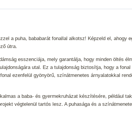
zzel a puha, bababarát fonallal alkotsz! Képzeld el, ahogy e
ző útra.
vidámság esszenciája, mely garantálja, hogy minden öltés 
ló tulajdonságára utal. Ez a tulajdonság biztosítja, hogy a f
A fonal ezenfelül gyönyörű, színátmenetes árnyalatokkal ren
 alkalmas a baba- és gyermekruházat készítésére, például 
a projekt végtelenül tartós lesz. A puhasága és a színátmenet