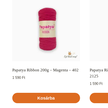
Papatya Ribbon 200g – Magenta – 402
Papatya R
2125
1 590
Ft
1 590
Ft
Kosárba