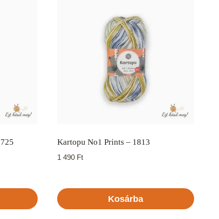
 725
Kartopu No1 Prints – 1813
1 490
Ft
Kosárba