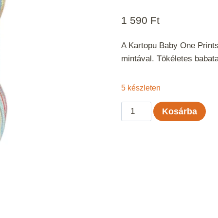
1 590
Ft
A Kartopu Baby One Prints 
mintával. Tökéletes babat
5 készleten
Kartopu
Kosárba
Baby
One
Prints
-
59159
mennyiség