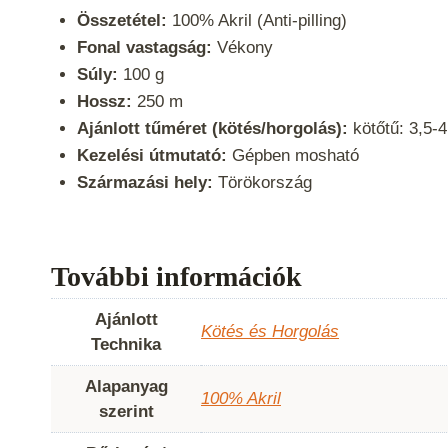
Összetétel:
100% Akril (Anti-pilling)
Fonal vastagság:
Vékony
Súly:
100 g
Hossz:
250 m
Ajánlott tűméret (kötés/horgolás):
kötőtű: 3,5-
Kezelési útmutató:
Gépben mosható
Származási hely:
Törökország
További információk
Ajánlott
Kötés és Horgolás
Technika
Alapanyag
100% Akril
szerint