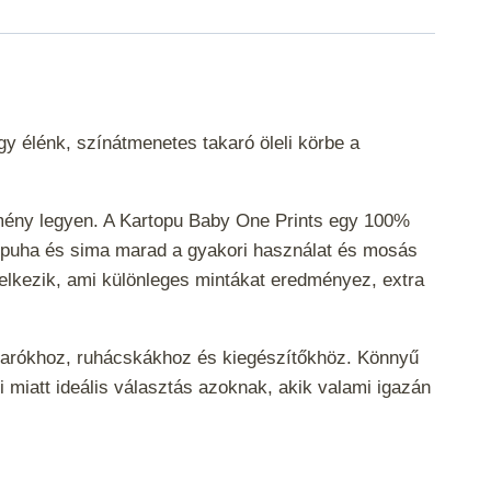
gy élénk, színátmenetes takaró öleli körbe a
élmény legyen. A Kartopu Baby One Prints egy 100%
onal puha és sima marad a gyakori használat és mosás
delkezik, ami különleges mintákat eredményez, extra
takarókhoz, ruhácskákhoz és kiegészítőkhöz. Könnyű
ei miatt ideális választás azoknak, akik valami igazán