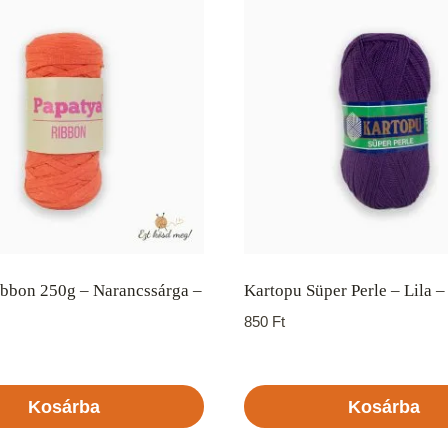
ibbon 250g – Narancssárga –
Kartopu Süper Perle – Lila –
850
Ft
Kosárba
Kosárba