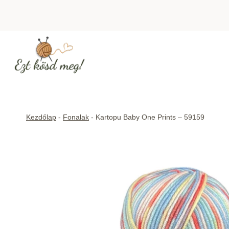
Skip
to
content
Kezdőlap
-
Fonalak
-
Kartopu Baby One Prints – 59159