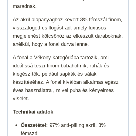
maradnak.
Az akril alapanyaghoz kevert 3% fémszál finom,
visszafogott csillogást ad, amely luxusos
megjelenést kölcsönöz az elkészült daraboknak,
anélkül, hogy a fonal durva lenne.
A fonal a
Vékony
kategóriába tartozik, ami
ideálissá teszi finom babaholmik, ruhák és
kiegészítők, például sapkák és sálak
készítéséhez.
A fonal kiválóan alkalmas egész
éves használatra , mivel puha és kényelmes
viselet.
Technikai adatok
Összetétel:
97% anti-pilling akril, 3%
fémszál