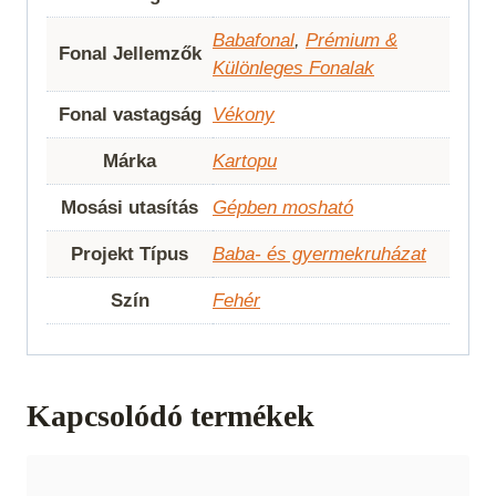
Babafonal
,
Prémium &
Fonal Jellemzők
Különleges Fonalak
Fonal vastagság
Vékony
Márka
Kartopu
Mosási utasítás
Gépben mosható
Projekt Típus
Baba- és gyermekruházat
Szín
Fehér
Kapcsolódó termékek