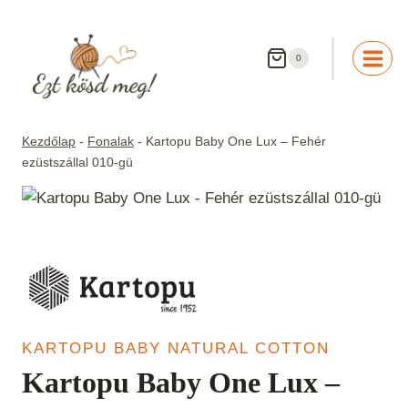
Skip
to
content
0
Kezdőlap
-
Fonalak
-
Kartopu Baby One Lux – Fehér
ezüstszállal 010-gü
KARTOPU BABY NATURAL COTTON
Kartopu Baby One Lux –