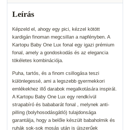
Fehér
ezüstszállal
Leírás
010-
gü
Képzeld el, ahogy egy pici, kézzel kötött
mennyiség
kardigán finoman megcsillan a napfényben. A
Kartopu Baby One Lux fonal egy igazi prémium
fonal, amely a gondoskodás és az elegancia
tökéletes kombinációja.
Puha, tartós, és a finom csillogása teszi
különlegessé, ami a legszebb gyermekkori
emlékekhez illő darabok megalkotására inspirál.
A Kartopu Baby One Lux egy rendkívül
strapabíró és bababarát fonal , melynek anti-
pilling (bolyhosodásgátló) tulajdonsága
garantálja, hogy a belőle készült babaholmik és
ruhák sok-sok mosás után is újszerűek