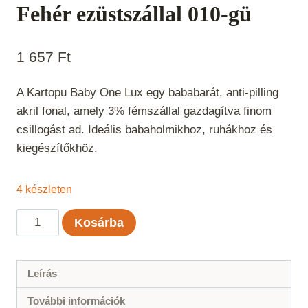
Fehér ezüstszállal 010-gü
1 657
Ft
A Kartopu Baby One Lux egy bababarát, anti-pilling
akril fonal, amely 3% fémszállal gazdagítva finom
csillogást ad. Ideális babaholmikhoz, ruhákhoz és
kiegészítőkhöz.
4 készleten
Kartopu
Kosárba
Baby
One
Lux
Leírás
-
További információk