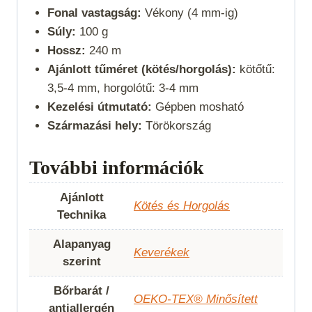
Fonal vastagság:
Vékony (4 mm-ig)
Súly:
100 g
Hossz:
240 m
Ajánlott tűméret (kötés/horgolás):
kötőtű:
3,5-4 mm, horgolótű: 3-4 mm
Kezelési útmutató:
Gépben mosható
Származási hely:
Törökország
További információk
Ajánlott
Kötés és Horgolás
Technika
Alapanyag
Keverékek
szerint
Bőrbarát /
OEKO-TEX® Minősített
antiallergén