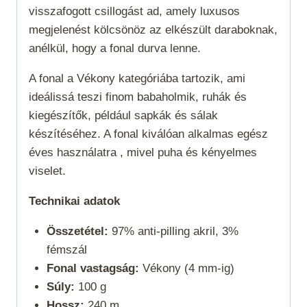
visszafogott csillogást ad, amely luxusos
megjelenést kölcsönöz az elkészült daraboknak,
anélkül, hogy a fonal durva lenne.
A fonal a
Vékony
kategóriába tartozik, ami
ideálissá teszi finom babaholmik, ruhák és
kiegészítők, például sapkák és sálak
készítéséhez.
A fonal kiválóan alkalmas egész
éves használatra , mivel puha és kényelmes
viselet.
Technikai adatok
Összetétel:
97% anti-pilling akril, 3%
fémszál
Fonal vastagság:
Vékony (4 mm-ig)
Súly:
100 g
Hossz:
240 m