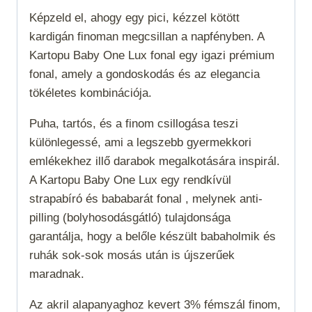
mennyiség
Képzeld el, ahogy egy pici, kézzel kötött
kardigán finoman megcsillan a napfényben. A
Kartopu Baby One Lux fonal egy igazi prémium
fonal, amely a gondoskodás és az elegancia
tökéletes kombinációja.
Puha, tartós, és a finom csillogása teszi
különlegessé, ami a legszebb gyermekkori
emlékekhez illő darabok megalkotására inspirál.
A Kartopu Baby One Lux egy rendkívül
strapabíró és bababarát fonal , melynek anti-
pilling (bolyhosodásgátló) tulajdonsága
garantálja, hogy a belőle készült babaholmik és
ruhák sok-sok mosás után is újszerűek
maradnak.
Az akril alapanyaghoz kevert 3% fémszál finom,