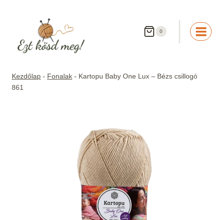
Skip
to
content
0
Kezdőlap
-
Fonalak
-
Kartopu Baby One Lux – Bézs csillogó
861