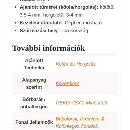
Ajánlott tűméret (kötés/horgolás):
kötőtű:
3,5-4 mm, horgolótű: 3-4 mm
Kezelési útmutató:
Gépben mosható
Származási hely:
Törökország
További információk
Ajánlott
Kötés és Horgolás
Technika
Alapanyag
Keverékek
szerint
Bőrbarát /
OEKO-TEX® Minősített
antiallergén
Babafonal
,
Prémium &
Fonal Jellemzők
Különleges Fonalak