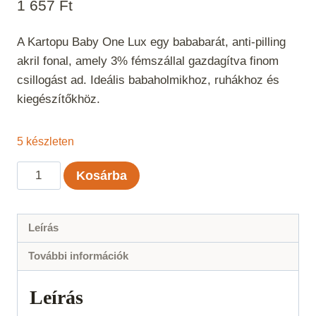
1 657
Ft
A Kartopu Baby One Lux egy bababarát, anti-pilling
akril fonal, amely 3% fémszállal gazdagítva finom
csillogást ad. Ideális babaholmikhoz, ruhákhoz és
kiegészítőkhöz.
5 készleten
Kartopu
Kosárba
Baby
One
Lux
Leírás
-
További információk
Bézs
csillogó
Leírás
861